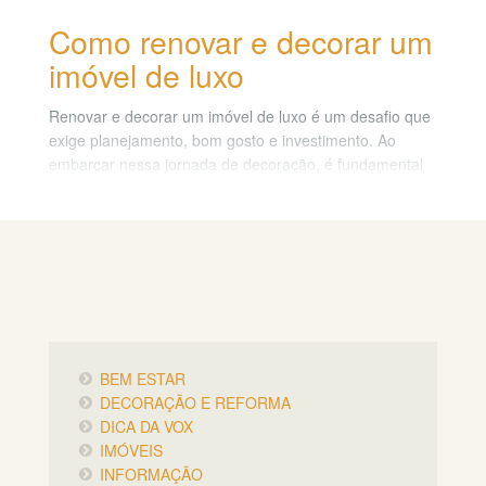
Como renovar e decorar um
imóvel de luxo
Renovar e decorar um imóvel de luxo é um desafio que
exige planejamento, bom gosto e investimento. Ao
embarcar nessa jornada de decoração, é fundamental
ter em mente o estilo luxuoso que deseja alcançar.
O design exclusivo é uma característica marcante em
um imóvel de alto padrão, portanto, busque por
mobiliário de alta qualidade e materiais nobres que
transmitam elegância e durabilidade. Neste artigo,
exploraremos dicas para transformar seu espaço em
um refúgio requintado e exclusivo.
BEM ESTAR
DECORAÇÃO E REFORMA
DICA DA VOX
IMÓVEIS
INFORMAÇÃO