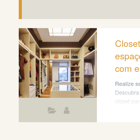
Closet
espaç
com es
Realize s
Descubra 
closet pa
espaço.