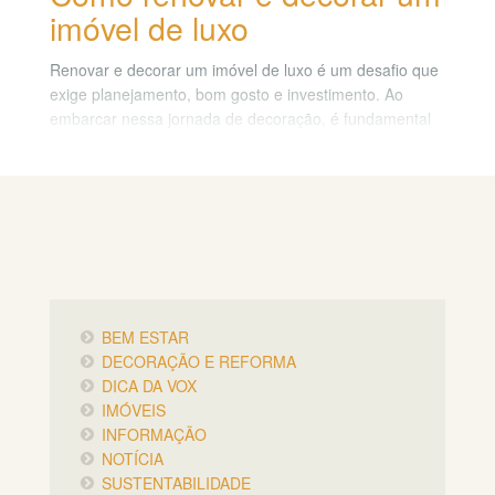
imóvel de luxo
Renovar e decorar um imóvel de luxo é um desafio que
exige planejamento, bom gosto e investimento. Ao
embarcar nessa jornada de decoração, é fundamental
ter em mente o estilo luxuoso que deseja alcançar.
O design exclusivo é uma característica marcante em
um imóvel de alto padrão, portanto, busque por
mobiliário de alta qualidade e materiais nobres que
transmitam elegância e durabilidade. Neste artigo,
exploraremos dicas para transformar seu espaço em
um refúgio requintado e exclusivo.
BEM ESTAR
DECORAÇÃO E REFORMA
DICA DA VOX
IMÓVEIS
INFORMAÇÃO
NOTÍCIA
SUSTENTABILIDADE