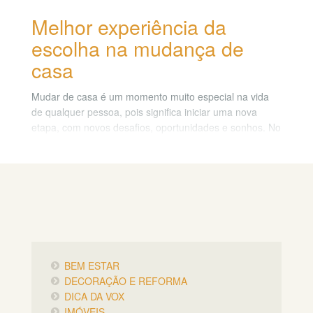
Melhor experiência da
escolha na mudança de
casa
Mudar de casa é um momento muito especial na vida
de qualquer pessoa, pois significa iniciar uma nova
etapa, com novos desafios, oportunidades e sonhos. No
entanto, mudar de casa também pode ser uma tarefa
estressante, cansativa e complicada, se não for bem
planejada e organizada.
Por isso, neste post, vamos dar algumas dicas para
você ter a melhor experiência da escolha à mudança de
casa, desde a hora de procurar o imóvel ideal até a
hora de se adaptar ao novo lar. Acompanhe!
BEM ESTAR
DECORAÇÃO E REFORMA
DICA DA VOX
IMÓVEIS