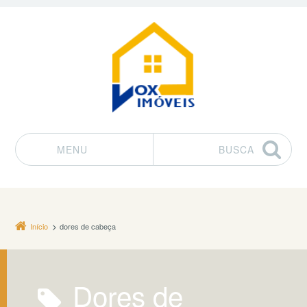
MENU
BUSCA
Pular para o conteúdo
Início
dores de cabeça
dores de