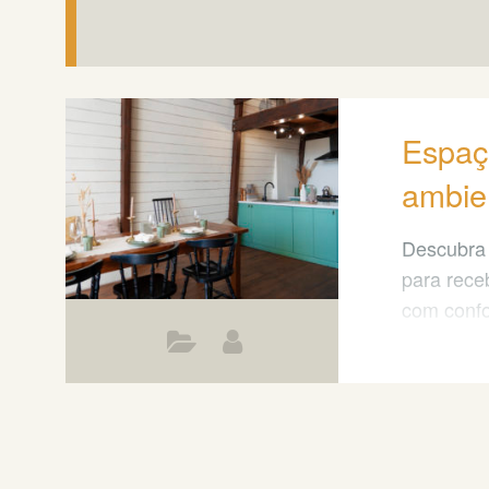
Espaç
ambie
Descubra 
para rece
com confor