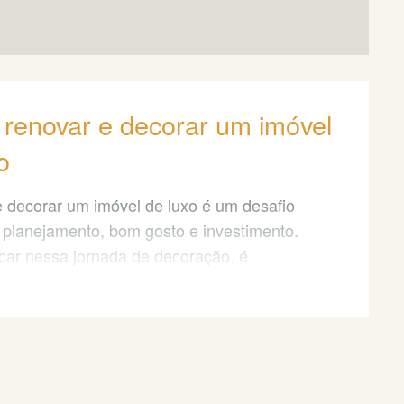
renovar e decorar um imóvel
o
 decorar um imóvel de luxo é um desafio
 planejamento, bom gosto e investimento.
ar nessa jornada de decoração, é
al ter em mente o estilo luxuoso que
cançar.
exclusivo é uma característica marcante em
 de alto padrão, portanto, busque por