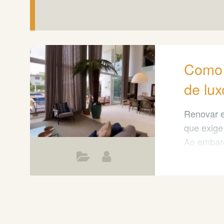
Como 
de lux
Renovar e
que exige
Ao embarc
fundament
deseja al
O design 
um imóvel