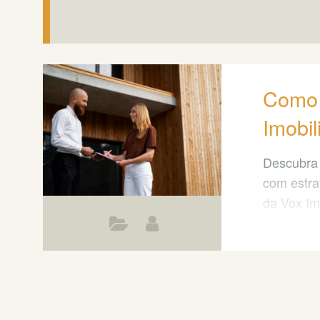
Como 
Imobil
Descubra 
com estra
da Vox Im