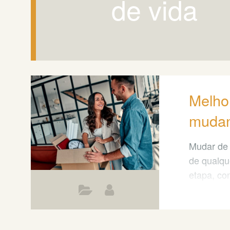
de vida
Melhor
mudan
Mudar de 
de qualque
etapa, co
No entant
tarefa est
bem plane