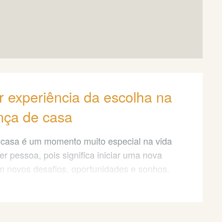
 experiência da escolha na
ça de casa
casa é um momento muito especial na vida
r pessoa, pois significa iniciar uma nova
m novos desafios, oportunidades e sonhos.
o, mudar de casa também pode ser uma
ressante, cansativa e complicada, se não for
jada e organizada.